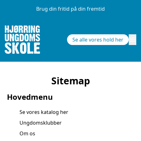
Brug din fritid på din fremtid
menu
Se alle vores hold her
Sitemap
Hovedmenu
Se vores katalog her
Ungdomsklubber
Om os