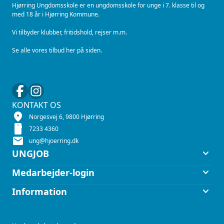
Hjørring Ungdomsskole er en ungdomsskole for unge i 7. klasse til og
med 18 år i Hjørring Kommune.
Vi tilbyder klubber, fritidshold, rejser m.m.
Se alle vores tilbud her på siden.
KONTAKT OS
location_on
Norgesvej 6, 9800 Hjørring
smartphone
7233 4360
mail
ung@hjoerring.dk
keyboard_arrow_down
UNGJOB
keyboard_arrow_down
Medarbejder-login
keyboard_arrow_down
Information