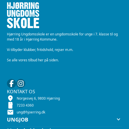
Hjørring Ungdomsskole er en ungdomsskole for unge i 7. klasse til og
med 18 år i Hjørring Kommune.
Vi tilbyder klubber, fritidshold, rejser m.m.
Se alle vores tilbud her på siden.
KONTAKT OS
location_on
Norgesvej 6, 9800 Hjørring
smartphone
7233 4360
mail
ung@hjoerring.dk
keyboard_arrow_down
UNGJOB