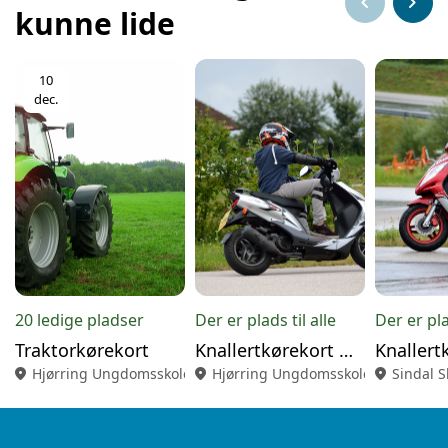
chevron_left
chevron_right
kunne lide
10
dec.
20 ledige pladser
Der er plads til alle
Der er pla
Traktorkørekort
Knallertkørekort Hjørring 26-27 (KØ)
location_on
Hjørring Ungdomsskole
location_on
Hjørring Ungdomsskole
location_on
Sindal S