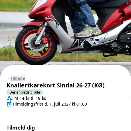
Tilbage
chevron_left
Knallertkørekort Sindal 26-27 (KØ)
Der er plads til alle
person_shield
Klasse/Aldersbegrænsning
Fra 14 år til 18 år.
event
Tilmeldingsfrist
Tilmeldingsfrist d. 1. juli 2027 kl 01.00
Tilmeld dig