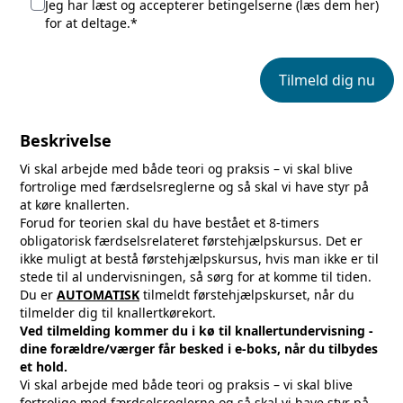
Jeg har læst og accepterer betingelserne (
læs dem her
)
for at deltage.*
Tilmeld dig nu
Beskrivelse
Vi skal arbejde med både teori og praksis – vi skal blive
fortrolige med færdselsreglerne og så skal vi have styr på
at køre knallerten.
Forud for teorien skal du have bestået et 8-timers
obligatorisk færdselsrelateret førstehjælpskursus. Det er
ikke muligt at bestå førstehjælpskursus, hvis man ikke er til
stede til al undervisningen, så sørg for at komme til tiden.
Du er
AUTOMATISK
tilmeldt førstehjælpskurset, når du
tilmelder dig til knallertkørekort.
Ved tilmelding kommer du i kø til knallertundervisning -
dine forældre/værger får besked i e-boks, når du tilbydes
et hold.
Vi skal arbejde med både teori og praksis – vi skal blive
fortrolige med færdselsreglerne og så skal vi have styr på