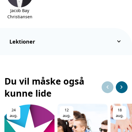
Jacob Bay
Christiansen
keyboard_arrow_down
Lektioner
Du vil måske også
chevron_left
chevron_right
kunne lide
24
12
18
aug.
aug.
aug.