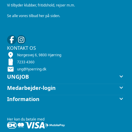
Vi tilbyder klubber, fritidshold, rejser m.m.
Se alle vores tilbud her på siden.
KONTAKT OS
location_on
Norgesvej 6, 9800 Hjørring
smartphone
7233 4360
mail
ung@hjoerring.dk
keyboard_arrow_down
UNGJOB
keyboard_arrow_down
Medarbejder-login
keyboard_arrow_down
Information
Her kan du betale med