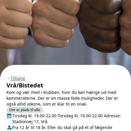
Tilbage
chevron_left
Vrå/Bistedet
Kom og vær med i klubben, hvor du kan hænge ud med
kammeraterne. Der er en masse fede muligheder. Der er
også altid voksne, som er klar til en snak.
Der er plads til alle
event_note
Næste lektion
Tirsdag kl. 19.00-22.00 Torsdag kl. 19.00-22.00 Adresse:
Stadionvej 17, Vrå
person_shield
Klasse/Aldersbegrænsning
Fra 12 år til 18 år. Eller du skal gå på et af følgende