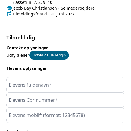
klassetrin: 7. 8. 9. 10.
school
Medarbejdere
Jacob Bay Christiansen
-
Se
medarbejdere
event
Tilmeldingsfrist
Tilmeldingsfrist d. 30. juni 2027
Tilmeld dig
Kontakt oplysninger
Udfyld eller
Udfyld via UNI-Login
Elevens oplysninger
Elevens fuldenavn*
Elevens Cpr nummer*
Elevens mobil* (format: 12345678)