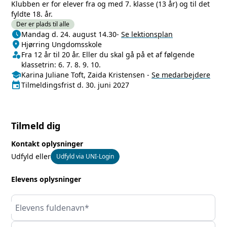
Klubben er for elever fra og med 7. klasse (13 år) og til det
fyldte 18. år.
Der er plads til alle
schedule
Næste lektion
Mandag d. 24. august 14.30
-
Se lektionsplan
location_on
Sted/Adresse
Hjørring Ungdomsskole
person_shield
Klasse/Aldersbegrænsning
Fra 12 år til 20 år. Eller du skal gå på et af følgende
klassetrin: 6. 7. 8. 9. 10.
school
Medarbejdere
Karina Juliane Toft, Zaida Kristensen
-
Se
medarbejdere
event
Tilmeldingsfrist
Tilmeldingsfrist d. 30. juni 2027
Tilmeld dig
Kontakt oplysninger
Udfyld eller
Udfyld via UNI-Login
Elevens oplysninger
Elevens fuldenavn*