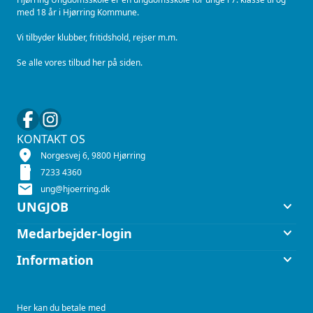
med 18 år i Hjørring Kommune.
Vi tilbyder klubber, fritidshold, rejser m.m.
Se alle vores tilbud her på siden.
KONTAKT OS
location_on
Norgesvej 6, 9800 Hjørring
smartphone
7233 4360
mail
ung@hjoerring.dk
keyboard_arrow_down
UNGJOB
keyboard_arrow_down
Medarbejder-login
keyboard_arrow_down
Information
Her kan du betale med