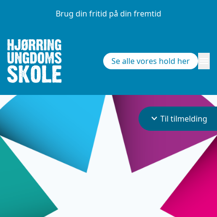
Brug din fritid på din fremtid
menu
Se alle vores hold her
keyboard_arrow_down
Til tilmelding