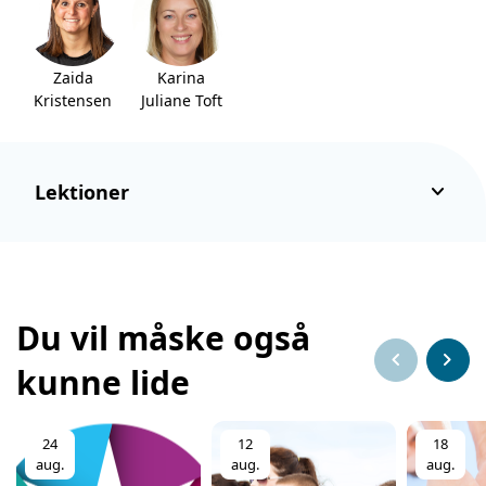
Zaida
Karina
Kristensen
Juliane Toft
keyboard_arrow_down
Lektioner
Du vil måske også
chevron_left
chevron_right
kunne lide
24
12
18
aug.
aug.
aug.