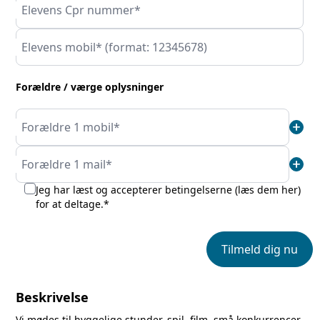
Elevens Cpr nummer*
Elevens mobil* (format: 12345678)
Forældre / værge oplysninger
add
Forældre 1 mobil*
add
Forældre 1 mail*
Jeg har læst og accepterer betingelserne (
læs dem her
)
for at deltage.*
Tilmeld dig nu
Beskrivelse
Vi mødes til hyggelige stunder, spil, film, små konkurrencer,