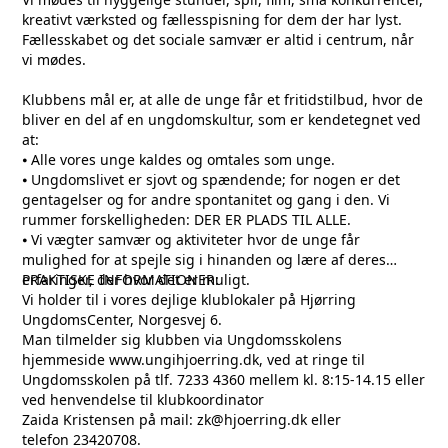
kreativt værksted og fællesspisning for dem der har lyst.
Fællesskabet og det sociale samvær er altid i centrum, når
vi mødes.
Klubbens mål er, at alle de unge får et fritidstilbud, hvor de
bliver en del af en ungdomskultur, som er kendetegnet ved
at:
⦁ Alle vores unge kaldes og omtales som unge.
⦁ Ungdomslivet er sjovt og spændende; for nogen er det
gentagelser og for andre spontanitet og gang i den. Vi
rummer forskelligheden: DER ER PLADS TIL ALLE.
⦁ Vi vægter samvær og aktiviteter hvor de unge får
mulighed for at spejle sig i hinanden og lære af deres
erfaringer, der hvor det er muligt.
PRAKTISKE INFORMATIONER:
Vi holder til i vores dejlige klublokaler på Hjørring
UngdomsCenter, Norgesvej 6.
Man tilmelder sig klubben via Ungdomsskolens
hjemmeside www.ungihjoerring.dk, ved at ringe til
Ungdomsskolen på tlf. 7233 4360 mellem kl. 8:15-14.15 eller
ved henvendelse til klubkoordinator
Zaida Kristensen på mail: zk@hjoerring.dk eller
telefon 23420708.