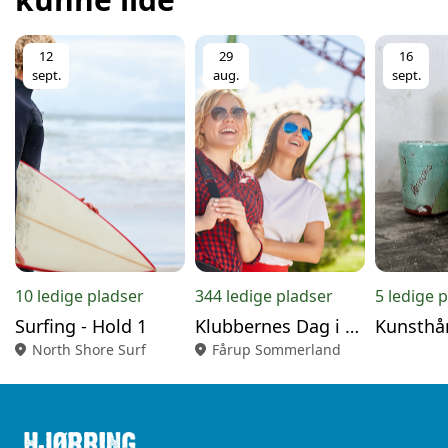
12
29
16
sept.
aug.
sept.
10 ledige pladser
344 ledige pladser
5 ledige 
Surfing - Hold 1
Klubbernes Dag i Fårup Sommerland
location_on
North Shore Surf
location_on
Fårup Sommerland