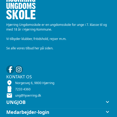
Hjørring Ungdomsskole er en ungdomsskole for unge i 7. klasse til og
med 18 år i Hjørring Kommune.
Vi tilbyder klubber, fritidshold, rejser m.m.
Se alle vores tilbud her på siden.
KONTAKT OS
location_on
Norgesvej 6, 9800 Hjørring
smartphone
7233 4360
mail
ung@hjoerring.dk
keyboard_arrow_down
UNGJOB
keyboard_arrow_down
Medarbejder-login