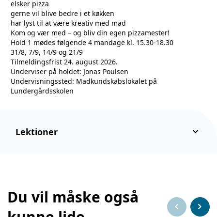
elsker pizza
gerne vil blive bedre i et køkken
har lyst til at være kreativ med mad
Kom og vær med – og bliv din egen pizzamester!
Hold 1 mødes følgende 4 mandage kl. 15.30-18.30
31/8, 7/9, 14/9 og 21/9
Tilmeldingsfrist 24. august 2026.
Underviser på holdet: Jonas Poulsen
Undervisningssted: Madkundskabslokalet på
Lundergårdsskolen
keyboard_arrow_down
Lektioner
Du vil måske også
chevron_left
chevron_right
kunne lide