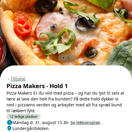
Tilbage
chevron_left
Pizza Makers - Hold 1
Pizza Makers Er du vild med pizza – og har du lyst til selv at
lære at lave den helt fra bunden? På dette hold dykker vi
ned i pizzaens verden og arbejder med alt fra sprød bund
til lækkert fyld.
12 ledige pladser
schedule
Næste lektion
Mandag d. 31. august 15.30
-
Se lektionsplan
location_on
Sted/Adresse
Lundergårdskolen