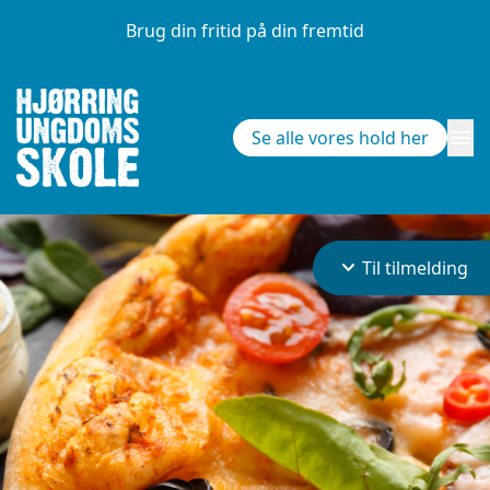
Brug din fritid på din fremtid
menu
Se alle vores hold her
keyboard_arrow_down
Til tilmelding