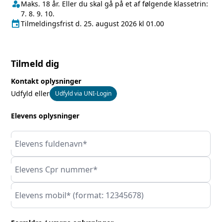
person_shield
Klasse/Aldersbegrænsning
Maks. 18 år. Eller du skal gå på et af følgende klassetrin:
7. 8. 9. 10.
event
Tilmeldingsfrist
Tilmeldingsfrist d. 25. august 2026 kl 01.00
Tilmeld dig
Kontakt oplysninger
Udfyld eller
Udfyld via UNI-Login
Elevens oplysninger
Elevens fuldenavn*
Elevens Cpr nummer*
Elevens mobil* (format: 12345678)