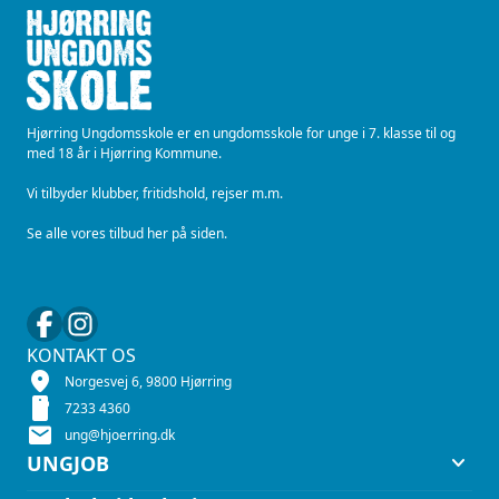
Hjørring Ungdomsskole er en ungdomsskole for unge i 7. klasse til og
med 18 år i Hjørring Kommune.
Vi tilbyder klubber, fritidshold, rejser m.m.
Se alle vores tilbud her på siden.
KONTAKT OS
location_on
Norgesvej 6, 9800 Hjørring
smartphone
7233 4360
mail
ung@hjoerring.dk
keyboard_arrow_down
UNGJOB