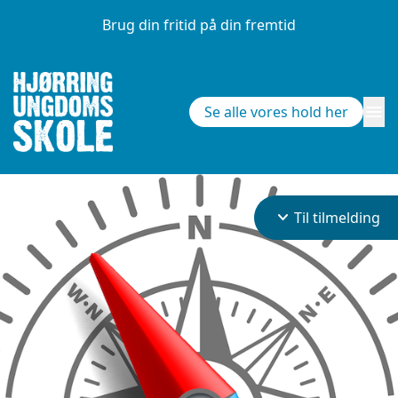
Brug din fritid på din fremtid
menu
Se alle vores hold her
keyboard_arrow_down
Til tilmelding