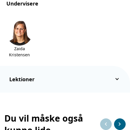
Undervisere
Zaida
Kristensen
keyboard_arrow_down
Lektioner
Du vil måske også
chevron_left
chevron_right