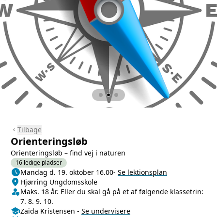
Tilbage
chevron_left
Orienteringsløb
Orienteringsløb – find vej i naturen
16 ledige pladser
schedule
Næste lektion
Mandag d. 19. oktober 16.00
-
Se lektionsplan
location_on
Sted/Adresse
Hjørring Ungdomsskole
person_shield
Klasse/Aldersbegrænsning
Maks. 18 år. Eller du skal gå på et af følgende klassetrin:
7. 8. 9. 10.
school
Undervisere
Zaida Kristensen
-
Se
undervisere