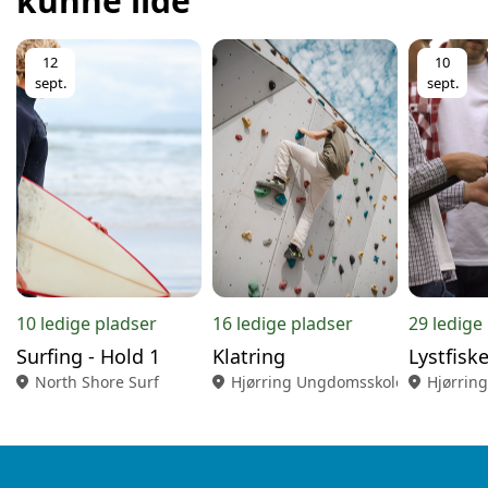
kunne lide
12
10
sept.
sept.
10 ledige pladser
16 ledige pladser
29 ledige
Surfing - Hold 1
Klatring
location_on
North Shore Surf
location_on
Hjørring Ungdomsskole
location_on
Hjørrin