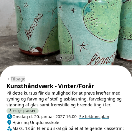
Tilbage
chevron_left
Kunsthåndværk - Vinter/Forår
På dette kursus får du mulighed for at prøve kræfter med
syning og farvning af stof, glasblæsning, farvelægning og
støbning af glas samt fremstille og brænde ting i ler.
8 ledige pladser
schedule
Næste lektion
Onsdag d. 20. januar 2027 16.00
-
Se lektionsplan
location_on
Sted/Adresse
Hjørring Ungdomsskole
person_shield
Klasse/Aldersbegrænsning
Maks. 18 år. Eller du skal gå på et af følgende klassetrin: