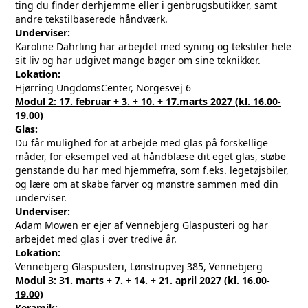
ting du finder derhjemme eller i genbrugsbutikker, samt
andre tekstilbaserede håndværk.
Underviser:
Karoline Dahrling har arbejdet med syning og tekstiler hele
sit liv og har udgivet mange bøger om sine teknikker.
Lokation:
Hjørring UngdomsCenter, Norgesvej 6
Modul 2: 17. februar + 3. + 10. + 17.marts 2027 (kl. 16.00-
19.00)
Glas:
Du får mulighed for at arbejde med glas på forskellige
måder, for eksempel ved at håndblæse dit eget glas, støbe
genstande du har med hjemmefra, som f.eks. legetøjsbiler,
og lære om at skabe farver og mønstre sammen med din
underviser.
Underviser:
Adam Mowen er ejer af Vennebjerg Glaspusteri og har
arbejdet med glas i over tredive år.
Lokation:
Vennebjerg Glaspusteri, Lønstrupvej 385, Vennebjerg
Modul 3: 31. marts + 7. + 14. + 21. april 2027 (kl. 16.00-
19.00)
Keramik: