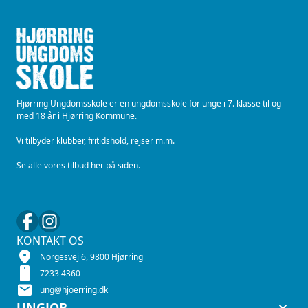
Hjørring Ungdomsskole er en ungdomsskole for unge i 7. klasse til og
med 18 år i Hjørring Kommune.
Vi tilbyder klubber, fritidshold, rejser m.m.
Se alle vores tilbud her på siden.
KONTAKT OS
location_on
Norgesvej 6, 9800 Hjørring
smartphone
7233 4360
mail
ung@hjoerring.dk
keyboard_arrow_down
UNGJOB