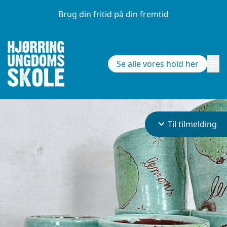
Brug din fritid på din fremtid
menu
Se alle vores hold her
keyboard_arrow_down
Til tilmelding