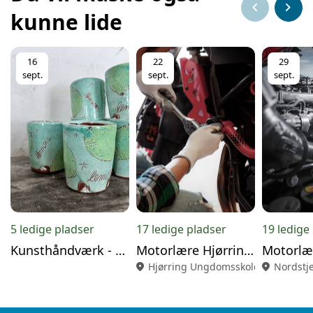
chevron_left
chevron_right
kunne lide
16
22
29
sept.
sept.
sept.
5 ledige pladser
17 ledige pladser
19 ledige
Kunsthåndværk - Efterår
Motorlære Hjørring - Efterår
location_on
Hjørring Ungdomsskole
location_on
Nordstj