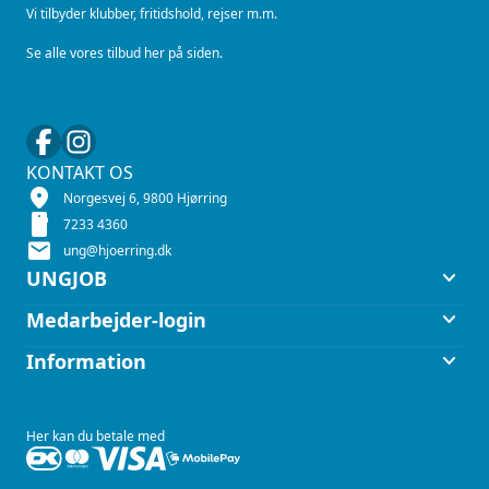
Vi tilbyder klubber, fritidshold, rejser m.m.
Se alle vores tilbud her på siden.
KONTAKT OS
location_on
Norgesvej 6, 9800 Hjørring
smartphone
7233 4360
mail
ung@hjoerring.dk
keyboard_arrow_down
UNGJOB
keyboard_arrow_down
Medarbejder-login
keyboard_arrow_down
Information
Her kan du betale med