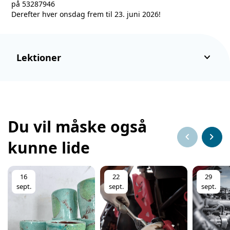
på 53287946
Derefter hver onsdag frem til 23. juni 2026!
keyboard_arrow_down
Lektioner
Du vil måske også
chevron_left
chevron_right
kunne lide
16
22
29
sept.
sept.
sept.