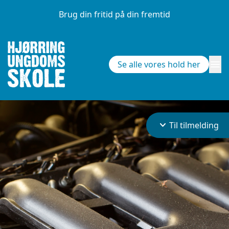
Brug din fritid på din fremtid
menu
Se alle vores hold her
keyboard_arrow_down
Til tilmelding