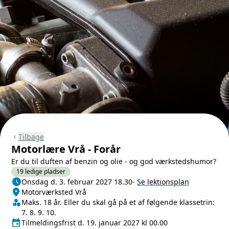
Tilbage
chevron_left
Motorlære Vrå - Forår
Er du til duften af benzin og olie - og god værkstedshumor?
19 ledige pladser
schedule
Næste lektion
Onsdag d. 3. februar 2027 18.30
-
Se lektionsplan
location_on
Sted/Adresse
Motorværksted Vrå
person_shield
Klasse/Aldersbegrænsning
Maks. 18 år. Eller du skal gå på et af følgende klassetrin:
7. 8. 9. 10.
event
Tilmeldingsfrist
Tilmeldingsfrist d. 19. januar 2027 kl 00.00