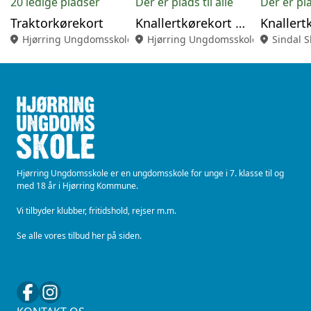
20 ledige pladser
Der er plads til alle
Der er pla
Traktorkørekort
Knallertkørekort Hjørring 26-27 (KØ)
location_on
Hjørring Ungdomsskole
location_on
Hjørring Ungdomsskole
location_on
Sindal S
Hjørring Ungdomsskole er en ungdomsskole for unge i 7. klasse til og
med 18 år i Hjørring Kommune.
Vi tilbyder klubber, fritidshold, rejser m.m.
Se alle vores tilbud her på siden.