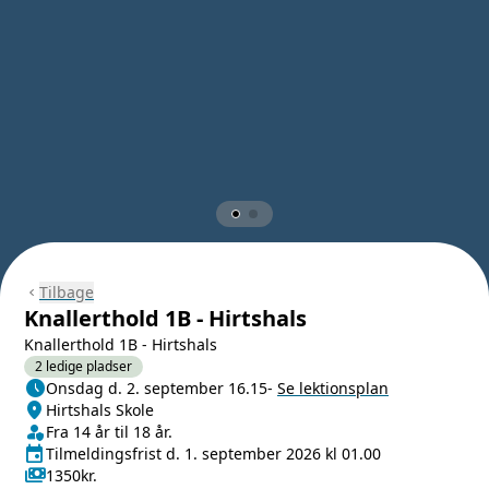
Tilbage
chevron_left
Knallerthold 1B - Hirtshals
Knallerthold 1B - Hirtshals
2 ledige pladser
schedule
Næste lektion
Onsdag d. 2. september 16.15
-
Se lektionsplan
location_on
Sted/Adresse
Hirtshals Skole
person_shield
Klasse/Aldersbegrænsning
Fra 14 år til 18 år.
event
Tilmeldingsfrist
Tilmeldingsfrist d. 1. september 2026 kl 01.00
payments
Pris
1350kr.