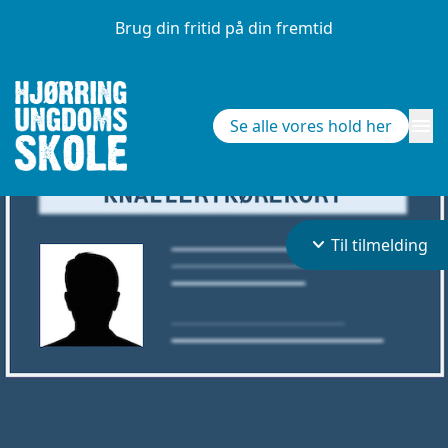
Brug din fritid på din fremtid
menu
Se alle vores hold her
keyboard_arrow_down
Til tilmelding