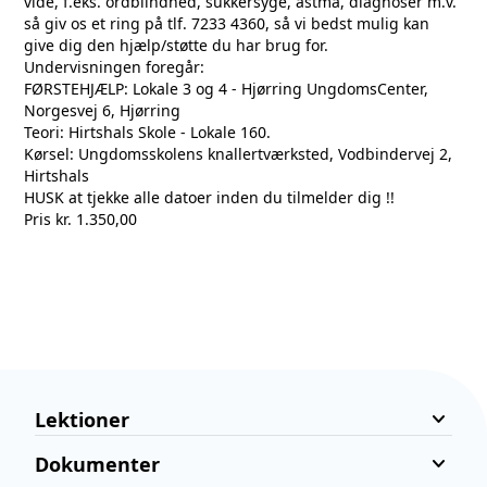
vide, f.eks. ordblindhed, sukkersyge, astma, diagnoser m.v.
så giv os et ring på tlf. 7233 4360, så vi bedst mulig kan
give dig den hjælp/støtte du har brug for.
Undervisningen foregår:
FØRSTEHJÆLP: Lokale 3 og 4 - Hjørring UngdomsCenter,
Norgesvej 6, Hjørring
Teori: Hirtshals Skole - Lokale 160.
Kørsel: Ungdomsskolens knallertværksted, Vodbindervej 2,
Hirtshals
HUSK at tjekke alle datoer inden du tilmelder dig !!
Pris kr. 1.350,00
keyboard_arrow_down
Lektioner
keyboard_arrow_down
Dokumenter