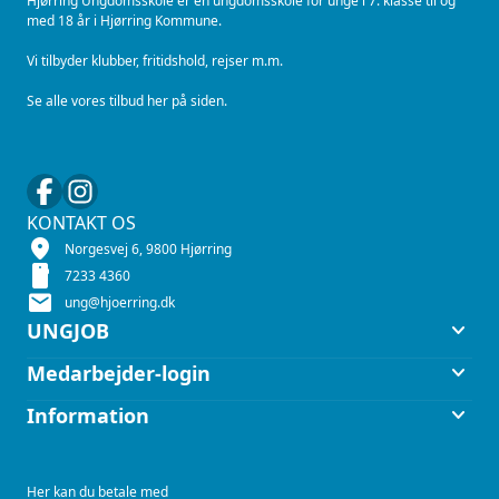
Hjørring Ungdomsskole er en ungdomsskole for unge i 7. klasse til og
med 18 år i Hjørring Kommune.
Vi tilbyder klubber, fritidshold, rejser m.m.
Se alle vores tilbud her på siden.
KONTAKT OS
location_on
Norgesvej 6, 9800 Hjørring
smartphone
7233 4360
mail
ung@hjoerring.dk
keyboard_arrow_down
UNGJOB
keyboard_arrow_down
Medarbejder-login
keyboard_arrow_down
Information
Her kan du betale med