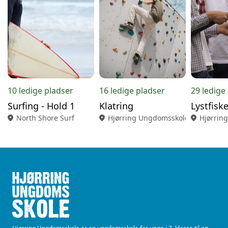
10 ledige pladser
16 ledige pladser
29 ledige
Surfing - Hold 1
Klatring
location_on
North Shore Surf
location_on
Hjørring Ungdomsskole
location_on
Hjørrin