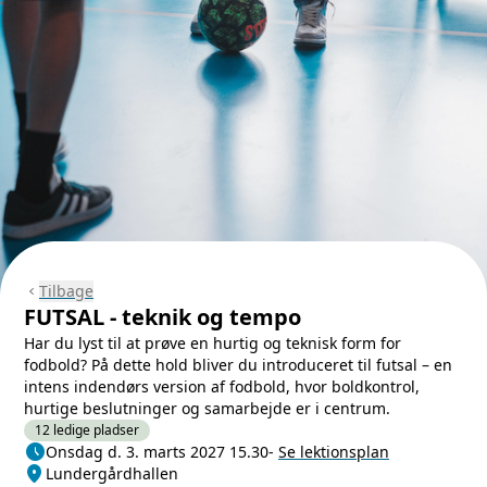
Tilbage
chevron_left
FUTSAL - teknik og tempo
Har du lyst til at prøve en hurtig og teknisk form for
fodbold? På dette hold bliver du introduceret til futsal – en
intens indendørs version af fodbold, hvor boldkontrol,
hurtige beslutninger og samarbejde er i centrum.
12 ledige pladser
schedule
Næste lektion
Onsdag d. 3. marts 2027 15.30
-
Se lektionsplan
location_on
Sted/Adresse
Lundergårdhallen