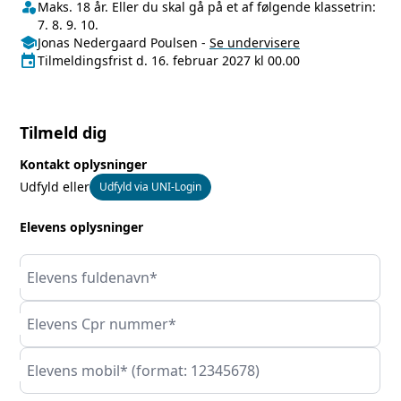
person_shield
Klasse/Aldersbegrænsning
Maks. 18 år. Eller du skal gå på et af følgende klassetrin:
7. 8. 9. 10.
school
Undervisere
Jonas Nedergaard Poulsen
-
Se
undervisere
event
Tilmeldingsfrist
Tilmeldingsfrist d. 16. februar 2027 kl 00.00
Tilmeld dig
Kontakt oplysninger
Udfyld eller
Udfyld via UNI-Login
Elevens oplysninger
Elevens fuldenavn*
Elevens Cpr nummer*
Elevens mobil* (format: 12345678)