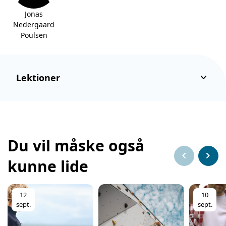
Jonas
Nedergaard
Poulsen
keyboard_arrow_down
Lektioner
Du vil måske også
chevron_left
chevron_right
kunne lide
12
10
sept.
sept.