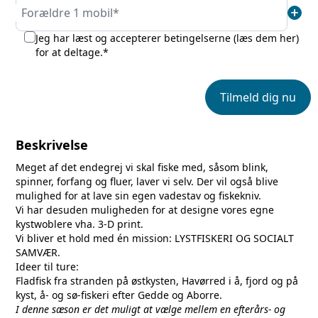
add
Forældre 1 mobil*
Jeg har læst og accepterer betingelserne (
læs dem her
)
for at deltage.*
Tilmeld dig nu
Beskrivelse
Meget af det endegrej vi skal fiske med, såsom blink,
spinner, forfang og fluer, laver vi selv. Der vil også blive
mulighed for at lave sin egen vadestav og fiskekniv.
Vi har desuden muligheden for at designe vores egne
kystwoblere vha. 3-D print.
Vi bliver et hold med én mission: LYSTFISKERI OG SOCIALT
SAMVÆR.
Ideer til ture:
Fladfisk fra stranden på østkysten, Havørred i å, fjord og på
kyst, å- og sø-fiskeri efter Gedde og Aborre.
I denne sæson er det muligt at vælge mellem en efterårs- og