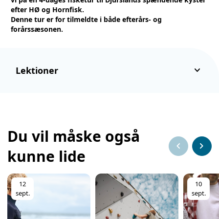
efter HØ og Hornfisk.
Denne tur er for tilmeldte i både efterårs- og
forårssæsonen.
keyboard_arrow_down
Lektioner
Du vil måske også
chevron_left
chevron_right
kunne lide
12
10
sept.
sept.