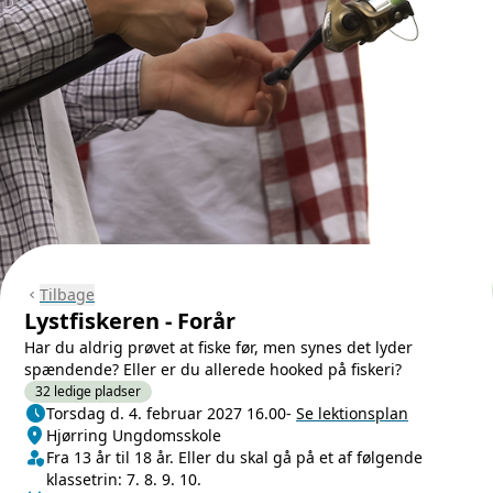
Tilbage
chevron_left
Lystfiskeren - Forår
Har du aldrig prøvet at fiske før, men synes det lyder
spændende? Eller er du allerede hooked på fiskeri?
32 ledige pladser
schedule
Næste lektion
Torsdag d. 4. februar 2027 16.00
-
Se lektionsplan
location_on
Sted/Adresse
Hjørring Ungdomsskole
person_shield
Klasse/Aldersbegrænsning
Fra 13 år til 18 år. Eller du skal gå på et af følgende
klassetrin: 7. 8. 9. 10.