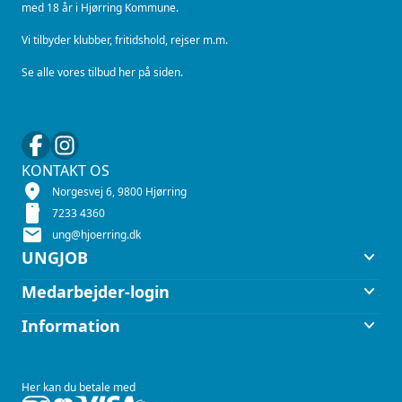
med 18 år i Hjørring Kommune.
Vi tilbyder klubber, fritidshold, rejser m.m.
Se alle vores tilbud her på siden.
KONTAKT OS
location_on
Norgesvej 6, 9800 Hjørring
smartphone
7233 4360
mail
ung@hjoerring.dk
keyboard_arrow_down
UNGJOB
keyboard_arrow_down
Medarbejder-login
keyboard_arrow_down
Information
Her kan du betale med