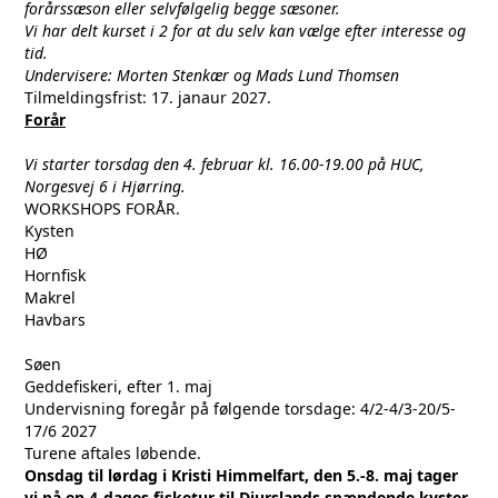
forårssæson eller selvfølgelig begge sæsoner.
Vi har delt kurset i 2 for at du selv kan vælge efter interesse og
tid.
Undervisere: Morten Stenkær og Mads Lund Thomsen
Tilmeldingsfrist: 17. janaur 2027.
Forår
Vi starter torsdag den 4. februar kl. 16.00-19.00 på HUC,
Norgesvej 6 i Hjørring.
WORKSHOPS FORÅR.
Kysten
HØ
Hornfisk
Makrel
Havbars
Søen
Geddefiskeri, efter 1. maj
Undervisning foregår på følgende torsdage: 4/2-4/3-20/5-
17/6 2027
Turene aftales løbende.
Onsdag til lørdag i Kristi Himmelfart, den 5.-8. maj tager
vi på en 4-dages fisketur til Djurslands spændende kyster