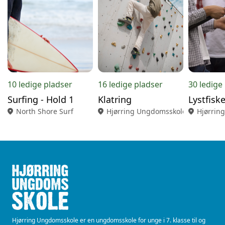
10 ledige pladser
16 ledige pladser
30 ledige
Surfing - Hold 1
Klatring
location_on
North Shore Surf
location_on
Hjørring Ungdomsskole
location_on
Hjørrin
Hjørring Ungdomsskole er en ungdomsskole for unge i 7. klasse til og